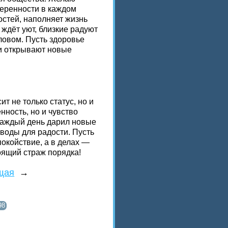
еренности в каждом
остей, наполняет жизнь
 ждёт уют, близкие радуют
ловом. Пусть здоровье
и открывают новые
т не только статус, но и
нность, но и чувство
 каждый день дарил новые
воды для радости. Пусть
покойствие, а в делах —
оящий страж порядка!
щая
→
98