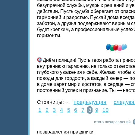
безупречной службы, мудрых решений и ув
действии. Пусть судьба оберегает от опасн
гармонией и радостью. Пускай дома всегда
заботой, а друзья поддерживают верным с
будет крепким, а профессиональные успех
горизонты.
С
Днём полиции! Пусть твоя работа приноси
внутреннюю гармонию, не только ответстве
глубокого уважения к себе. Желаю, чтобы
поводы для гордости, а каждый вечер — по
в доме царят мир и достаток, в сердце — с
постоянный успех и признание. Ты — наст
Страницы:
←
предыдущая
следую
1
2
3
4
5
6
7
8
9
10
итого поздравлений:
поздравления праздники: