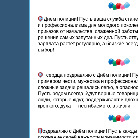
С
Днем полиции! Пусть ваша служба стане
и профессионализма для молодого поколе
приказов от начальства, слаженной работы
решения самых запутанных дел. Пусть отп
зарплата растет регулярно, а близкие все
выбор!
О
т сердца поздравляю с Днём полиции! Пу
примером чести, мужества и профессиона
сложные задачи решались легко, а опаснос
Пусть рядом всегда будут верные товарищ
люди, которые ждут, поддерживают и вдох
крепкого, духа — несгибаемого, а жизни — 
П
оздравляю с Днём полиции! Пусть кажды
осознание своей важности и значимости д