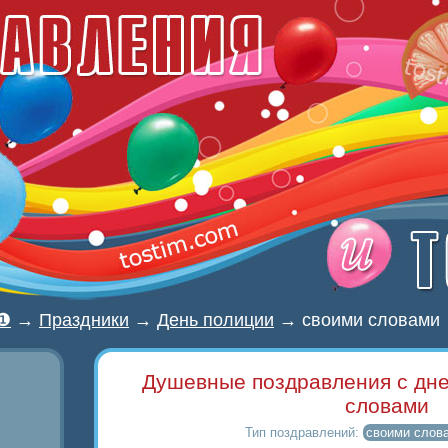
 ❶
→
Праздники
→
День полиции
→
своими словами
Душевные поздравления с дн
словами
Тип поздравлений:
своими слов