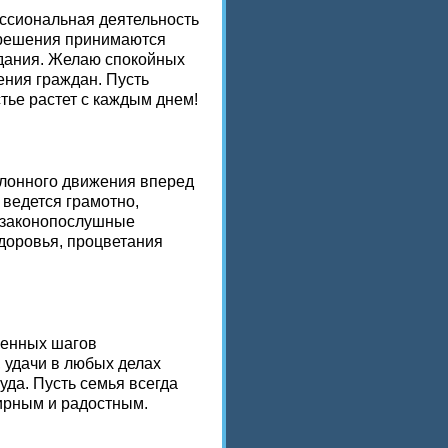
ссиональная деятельность
 решения принимаются
идания. Желаю спокойных
ения граждан. Пусть
тье растет с каждым днем!
клонного движения вперед
 ведется грамотно,
а законопослушные
доровья, процветания
ренных шагов
, удачи в любых делах
уда. Пусть семья всегда
мирным и радостным.