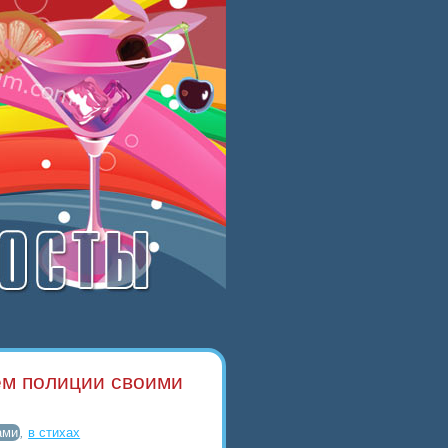
ем полиции своими
ами
,
в стихах