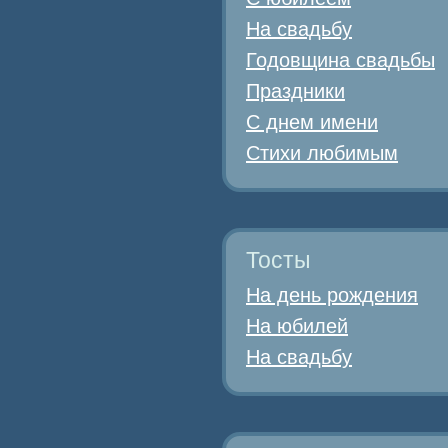
На свадьбу
Годовщина свадьбы
Праздники
С днем имени
Стихи любимым
Тосты
На день рождения
На юбилей
На свадьбу