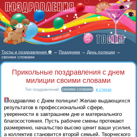
Тосты и поздравления ❶
→
Праздники
→
День полиции
→
своими словами
Прикольные поздравления с днем
милиции своими словами
Тип поздравлений:
своими словами
,
в стихах
П
оздравляю с Днем полиции! Желаю выдающихся
результатов в профессиональной сфере,
уверенности в завтрашнем дне и материального
благосостояния. Пусть рабочие смены протекают
размеренно, начальство высоко ценит ваши усилия,
а коллектив становится второй семьей. Творческого