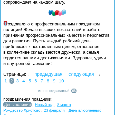
сопровождает на каждом шагу.
П
оздравляю с профессиональным праздником
полиции! Желаю высоких показателей в работе,
признания профессиональных качеств и перспектив
для развития. Пусть каждый рабочий день
приближает к поставленным целям, отношения
в коллективе складываются дружески, а семья
гордится вашими достижениями. Здоровья, удачи
и внутренней гармонии!
Страницы:
←
предыдущая
следующая
→
1
2
3
4
5
6
7
8
9
10
итого поздравлений:
98
поздравления праздники:
День полиции
Новый год
8 марта
,
,
,
Рождество Христово
23 февраля
День влюбленных
,
,
,