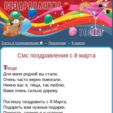
Тосты и поздравления ❶
→
Праздники
→
8 марта
Смс поздравления с 8 марта
Т
еще
Для меня родной вы стали,
Очень часто верно помогали.
Нежно вас я, тёща, так люблю,
Вами очень сильно дорожу.
Поспешу поздравить с 8 Марта,
Подарить вам нужные подарки.
Пожелать здоровья и успехов,