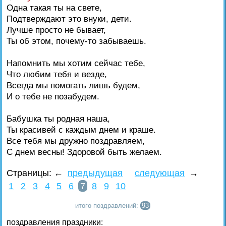
Одна такая ты на свете,
Подтверждают это внуки, дети.
Лучше просто не бывает,
Ты об этом, почему-то забываешь.
Напомнить мы хотим сейчас тебе,
Что любим тебя и везде,
Всегда мы помогать лишь будем,
И о тебе не позабудем.
Бабушка ты родная наша,
Ты красивей с каждым днем и краше.
Все тебя мы дружно поздравляем,
С днем весны! Здоровой быть желаем.
Страницы:
←
предыдущая
следующая
→
1
2
3
4
5
6
7
8
9
10
итого поздравлений:
93
поздравления праздники: