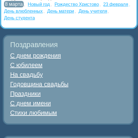
8 марта
Новый год
Рождество Христово
23 февраля
,
,
,
,
День влюбленных
День матери
День учителя
,
,
,
День студента
Поздравления
С днем рождения
С юбилеем
На свадьбу
Годовщина свадьбы
Праздники
С днем имени
Стихи любимым