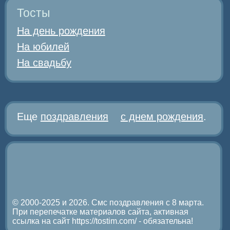
Тосты
На день рождения
На юбилей
На свадьбу
Еще
поздравления
с днем рождения
.
© 2000-2025 и 2026. Смс поздравления с 8 марта.
При перепечатке материалов сайта, активная
ссылка на сайт https://tostim.com/ - обязательна!