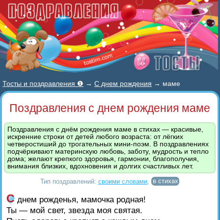
Тосты и поздравления ❶
→
С днем рождения
→
маме
Поздравления с днем рождения маме
Поздравления с днём рождения маме в стихах — красивые,
искренние строки от детей любого возраста: от лёгких
четверостиший до трогательных мини-поэм. В поздравлениях
подчёркивают материнскую любовь, заботу, мудрость и тепло
дома; желают крепкого здоровья, гармонии, благополучия,
внимания близких, вдохновения и долгих счастливых лет.
Тип поздравлений:
своими словами
,
в стихах
С
днем рожденья, мамочка родная!
Ты — мой свет, звезда моя святая.