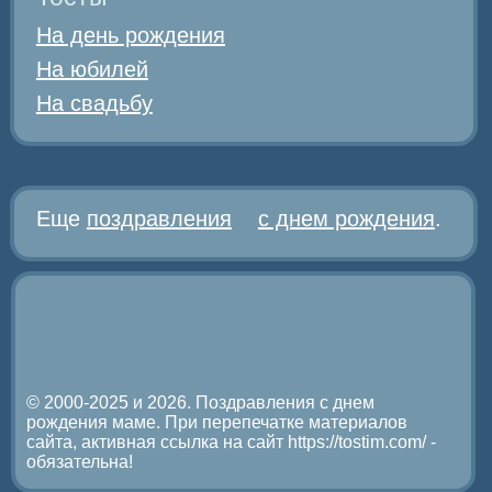
На день рождения
На юбилей
На свадьбу
Еще
поздравления
с днем рождения
.
© 2000-2025 и 2026. Поздравления с днем
рождения маме. При перепечатке материалов
сайта, активная ссылка на сайт https://tostim.com/ -
обязательна!