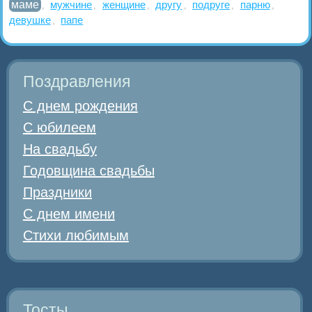
маме
мужчине
женщине
другу
подруге
парню
,
,
,
,
,
,
девушке
папе
,
Поздравления
С днем рождения
С юбилеем
На свадьбу
Годовщина свадьбы
Праздники
С днем имени
Стихи любимым
Тосты