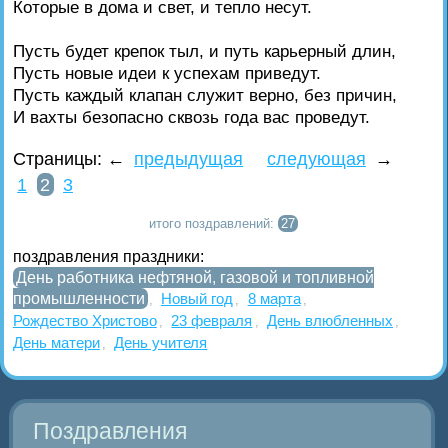
Которые в дома и свет, и тепло несут.
Пусть будет крепок тыл, и путь карьерный длин,
Пусть новые идеи к успехам приведут.
Пусть каждый клапан служит верно, без причин,
И вахты безопасно сквозь года вас проведут.
Страницы:
←
предыдущая
следующая
→
1
2
3
итого поздравлений:
27
поздравления праздники:
День работника нефтяной, газовой и топливной
промышленности
Новый год
8 марта
,
,
,
Рождество Христово
23 февраля
День влюбленных
,
,
,
День матери
День учителя
,
Поздравления