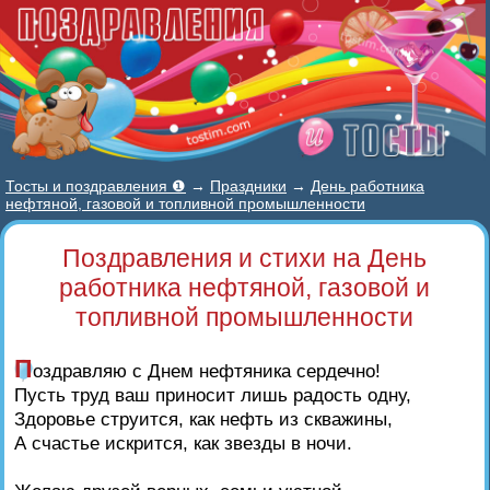
Тосты и поздравления ❶
→
Праздники
→
День работника
нефтяной, газовой и топливной промышленности
Поздравления и стихи на День
работника нефтяной, газовой и
топливной промышленности
П
оздравляю с Днем нефтяника сердечно!
Пусть труд ваш приносит лишь радость одну,
Здоровье струится, как нефть из скважины,
А счастье искрится, как звезды в ночи.