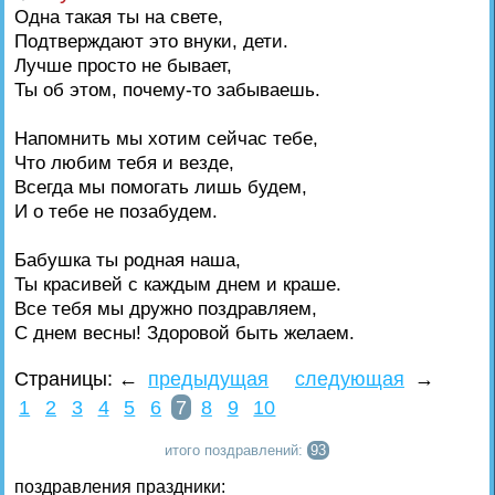
Одна такая ты на свете,
Подтверждают это внуки, дети.
Лучше просто не бывает,
Ты об этом, почему-то забываешь.
Напомнить мы хотим сейчас тебе,
Что любим тебя и везде,
Всегда мы помогать лишь будем,
И о тебе не позабудем.
Бабушка ты родная наша,
Ты красивей с каждым днем и краше.
Все тебя мы дружно поздравляем,
С днем весны! Здоровой быть желаем.
Страницы:
←
предыдущая
следующая
→
1
2
3
4
5
6
7
8
9
10
итого поздравлений:
93
поздравления праздники: